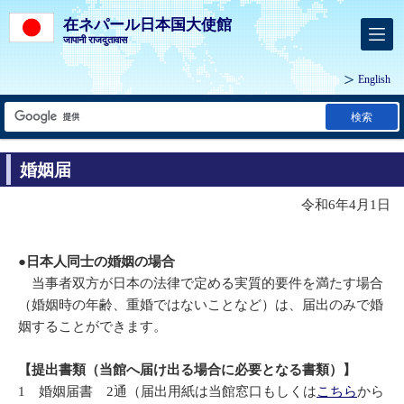
在ネパール日本国大使館
जापानी राजदुतावास
English
検索
婚姻届
令和6年4月1日
●日本人同士の婚姻の場合
当事者双方が日本の法律で定める実質的要件を満たす場合
（婚姻時の年齢、重婚ではないことなど）は、届出のみで婚
姻することができます。
【提出書類（当館へ届け出る場合に必要となる書類）】
1 婚姻届書 2通（届出用紙は当館窓口もしくは
こちら
から