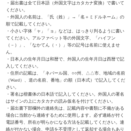
・届出書は全て日本語（外国文字はカタカナ変換）で書いて
ください。
・外国人の名前は、「氏（姓）」→「名＋ミドルネーム」の
順で記載してください。
・小さい字体「ャ」「ョ」などは、はっきり判るように書い
てください。アルファベット等の外国文字、「ハイフン
（－）」、「なかてん（・）」等の記号は名前に使えませ
ん。
・日本人の生年月日は和暦で、外国人の生年月日は西暦で記
入してください。
・住所の記載は、「ネパール国、○○州、△△市、地域の名前
（Ward）、道の名前、番地」の順（日本式）で記入してくだ
さい。
・署名は楷書体の日本語で記入してください。外国人の署名
はサインの上にカタカナの読み仮名を付けてください。
・届出書下部欄外の連絡先は、記載内容や書類に不備がある
場合に当館から連絡するために使用します。必ず連絡が付く
電話番号、所在が明らかになる方法を記載してください。連
絡が付かない場合、申請を不受理として返却する場合もあり