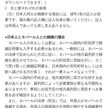
ダウンロードできます。）
2 夫と妻それぞれの旅券
（注）日本人同士が婚姻する場合には、成年2名の証人が必
要です。届出書の証人欄に証人自身が書いてください。証人
は外国人であっても差し支えありません。
●日本人とネパール人との婚姻の場合
ネパール人の夫もしくは妻は、ネパール国内の区役所で婚
姻証明書を入手する必要があるため、一般的には、ネパール
の法律で定められた方式に従い、ネパールの地方裁判所で婚
姻を成立させてから、ネパールの区役所に登録を行い、そこ
で受け取った婚姻証明書を、日本国内の市区町村もしくは当
館へ届け出る方が多く、それが一番スムースなようです。
ネパール国内の手続きは、地方裁判所に双方が出頭する必
要がありますが、裁判所によって必要書類が異なる可能性も
ありますので、事前に出頭予定の地方裁判所に用意すべき書
類を必ず確認するようにしてください。
また、ネパールの法律（民法）では、外国人がネパールで
婚姻する場合、外国人の国籍国の大使館が発行する婚姻要件