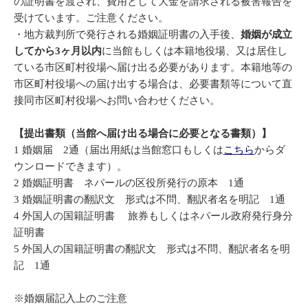
の証明書を渡され、費用として大金を請求される被害報告を
受けています。ご注意ください。
・地方裁判所で発行される婚姻証明書の入手後、
婚姻が成立
してから3ヶ月以内
に当館もしくは本籍地役場、又は居住し
ている市区町村役場へ届け出る必要があります。本籍地等の
市区町村役場への届け出する場合は、必要書類等について直
接同市区町村役場へお問い合わせください。
【提出書類（当館へ届け出る場合に必要となる書類）】
1 婚姻届 2通（届出用紙は当館窓口もしくは
こちら
からダ
ウンロードできます）。
2 婚姻証明書 ネパールの区役所発行の原本 1通
3 婚姻証明書の翻訳文 形式は不問、翻訳者名を明記 1通
4 外国人の国籍証明書 旅券もしくはネパール政府発行身分
証明書
5 外国人の国籍証明書の翻訳文 形式は不問、翻訳者名を明
記 1通
※婚姻届記入上のご注意