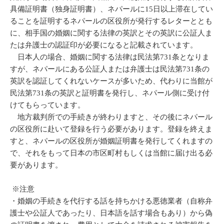
具備証明書（独身証明書）、ネパールに15日以上滞在してい
ることを証明するネパールの区役所が発行するレターととも
に、相手国の婚姻に関する法律の英訳とその英訳に公証人ま
たは弁護士の認証印が必要になると記載されています。
日本人の場合、婚姻に関する法律は民法第731条となりま
すが、ネパールにある公証人または弁護士は民法第731条の
英訳を認証してくれないケースが多いため、代わりに当館が
民法第731条の英訳と証明書を発行し、ネパール側に受け付
けてもらっています。
地方裁判所での手続きが終わりますと、その後にネパール
の区役所に赴いて登録を行う必要があります。登録を終えま
すと、ネパールの区役所が婚姻証明書を発行してくれますの
で、それをもって日本の市区町村もしくは当館に届け出る必
要があります。
※注意
・婚姻の手続きを代行する話を持ちかける悪徳業者（自称弁
護士や公証人であったり、日本語を話す場合もあり）から偽