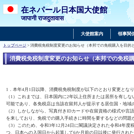
在ネパール日本国大使館
जापानी राजदुतावास
大使館案内
領事関
トップページ
> 消費税免税制度変更のお知らせ（本邦での免税購入を目的
消費税免税制度変更のお知らせ（本邦での免税
1．本年4月1日以降、消費税免税制度が以下のとおり変更とな
（1）これまでは、日本国内に2年以上住所または居所を有し
可能であり、各免税店は当該在留邦人が提示する居住国・地域
（2）しかしながら、写真付きIDカードや在留資格の様式や
を来しており、免税での購入手続きに時間を要するなどの問題
（3）このため、令和3年12月24日に閣議決定された令和4
つ、日本への入国日から起算して6か月前の日以後に発行され