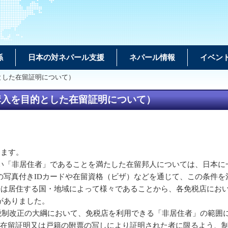
係
日本の対ネパール支援
ネパール情報
イベン
とした在留証明について）
購入を目的とした在留証明について）
ります。
ない「非居住者」であることを満たした在留邦人については、日本に
の写真付きIDカードや在留資格（ビザ）などを通じて、この条件を
言語は居住する国・地域によって様々であることから、各免税店にお
がありました。
年度税制改正の大綱において、免税店を利用できる「非居住者」の範
た在留証明又は戸籍の附票の写しにより証明された者に限るよう、