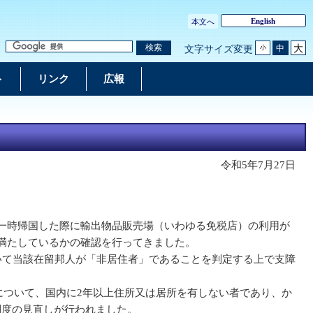
English
本文へ
大
検索
中
文字サイズ変更
小
ト
リンク
広報
令和5年7月27日
一時帰国した際に輸出物品販売場（いわゆる免税店）の利用が
満たしているかの確認を行ってきました。
いて当該在留邦人が「非居住者」であることを判定する上で支障
囲について、国内に2年以上住所又は居所を有しない者であり、か
制度の見直しが行われました。