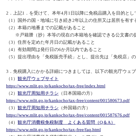
2．上記1．を受けて、本年4月1日以降に免税品購入を目的と
（1）国外の国・地域に引き続き2年以上の住所又は居所を有す
（2）本籍の地番までの記載があること
※戸籍謄（抄）本等の現在の本籍地を確認できる公文書の提
（3）住所を定めた年月日の記載があること
（4）有効期間は発行日の6か月以内であること
（5）提出理由を「免税販売手続」とし、提出先は「免税店」
3．免税購入にかかる詳細につきましては、以下の観光庁ウェ
（1）
観光庁ウェブサイト
https://www.mlit.go.jp/kankocho/tax-free/index.html
（2）
観光庁周知用チラシ
（日本国籍の方）
https://www.mlit.go.jp/kankocho/tax-free/content/001580673.pdf
（3）
観光庁周知用チラシ
（外国籍の方）
https://www.mlit.go.jp/kankocho/tax-free/content/001587676.pdf
（4）
観光庁消費税免税制度 よくある質問（Q＆A）
https://www.mlit.go.jp/kankocho/tax-free/faq.html